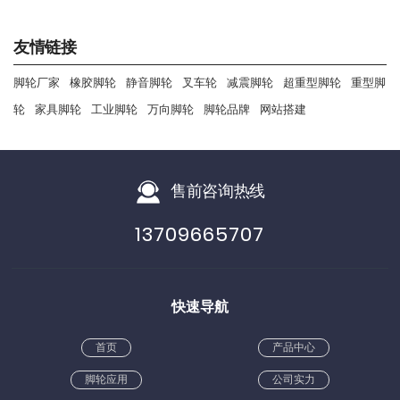
友情链接
脚轮厂家
橡胶脚轮
静音脚轮
叉车轮
减震脚轮
超重型脚轮
重型脚
轮
家具脚轮
工业脚轮
万向脚轮
脚轮品牌
网站搭建
售前咨询热线
13709665707
快速导航
首页
产品中心
脚轮应用
公司实力